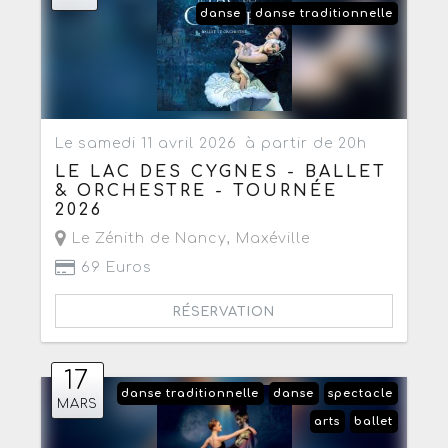
danse
danse traditionnelle
Le samedi 11 avril 2026
à partir de 20h
LE LAC DES CYGNES - BALLET
& ORCHESTRE - TOURNÉE
2026
Le Zénith de Nancy
,
Maxéville
69 Euros
RÉSERVATION
17
danse traditionnelle
danse
spectacle
MARS
arts
ballet