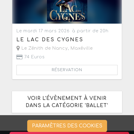
Le mardi 17 mars 2026
à partir de 20h
LE LAC DES CYGNES
Le Zénith de Nancy
,
Maxéville
74 Euros
RÉSERVATION
VOIR L'ÉVÈNEMENT À VENIR
DANS LA CATÉGORIE 'BALLET'
PARAMÈTRES DES COOKIES