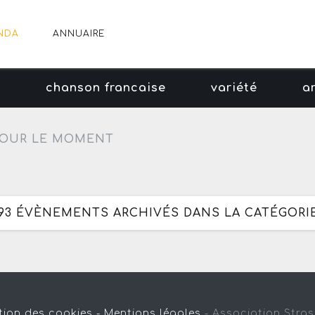
NDA
ANNUAIRE
e
chanson francaise
variété
a
OUR LE MOMENT
293 ÉVÈNEMENTS ARCHIVÉS DANS LA CATÉGORIE
tion des cookies -
Mentions légales
-
Association Stra