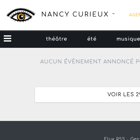
NANCY CURIEUX
AGE
théâtre
été
musiqu
AUCUN ÉVÈNEMENT ANNONCÉ P
VOIR LES 
Flux RSS
-
Ges