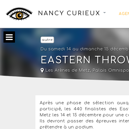
NANCY CURIEUX
AGE
autre
Du samedi 14 au dimanche 15 décemb
EASTERN THRO
Les Arènes de Metz, Palais Omnispo
Après une phase de sélection auxq
participé, les 440 finalistes des E
Metz les 14 et 15 décembre pour une c
Ils devront passer des épreuves inte
prétendre à un podium.