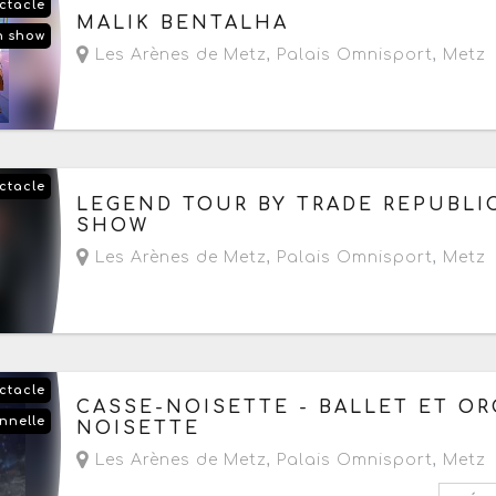
ctacle
Le vendredi 9 octobre 2026
à partir de 20h
MALIK BENTALHA
n show
Les Arènes de Metz, Palais Omnisport
,
Metz
ctacle
Le jeudi 22 octobre 2026
à partir de 20h
LEGEND TOUR BY TRADE REPUBLI
SHOW
Les Arènes de Metz, Palais Omnisport
,
Metz
ctacle
Le samedi 21 novembre 2026
à partir de 20h
CASSE-NOISETTE - BALLET ET OR
nnelle
NOISETTE
Les Arènes de Metz, Palais Omnisport
,
Metz