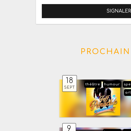
SIGNALE
PROCHAIN
18
théâtre
humour
spe
SEPT
art
9