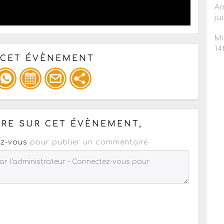
An
ju
Mi
14
 CET ÉVÈNEMENT
pour un : mail / forum / réseau social
RE SUR CET ÉVÈNEMENT,
z-vous
pour publier un commentaire