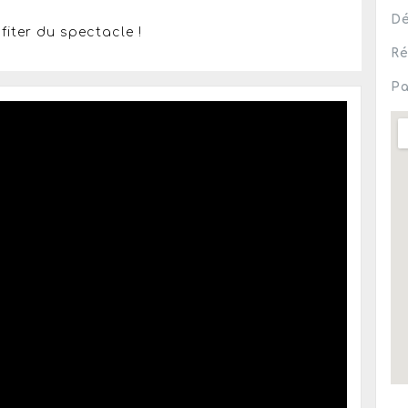
Dé
iter du spectacle !
Ré
Pa