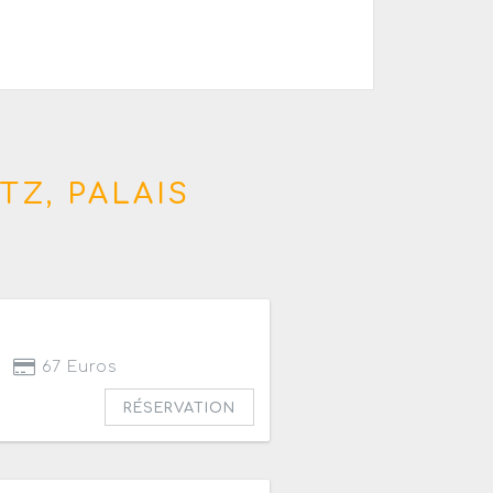
Z, PALAIS
67 Euros
RÉSERVATION