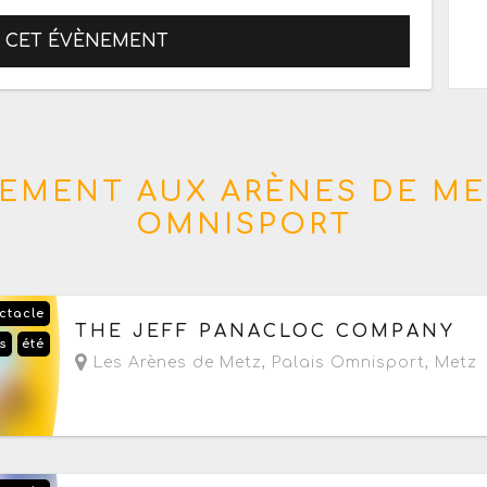
R CET ÉVÈNEMENT
EMENT AUX ARÈNES DE MET
OMNISPORT
ctacle
Le vendredi 18 septembre 2026
à partir de 20h
THE JEFF PANACLOC COMPANY
s
été
Les Arènes de Metz, Palais Omnisport
,
Metz