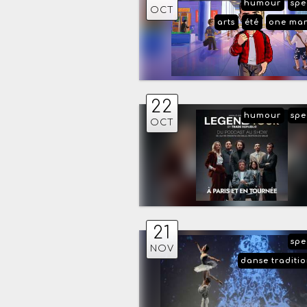
humour
spe
OCT
arts
été
one ma
22
humour
spe
OCT
21
spe
NOV
danse traditio