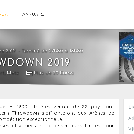
NDA
ANNUAIRE
re 2019
- Terminé de 07h30 à 18h30
WDOWN 2019
rt
,
Metz
Plus de 20 Euros
uelles 1900 athlètes venant de 33 pays ont
Li
astern Throwdown s’affronteront aux Arènes de
Ad
ompétition exceptionnelle.
nses et variées et dépasser leurs limites pour
Vi