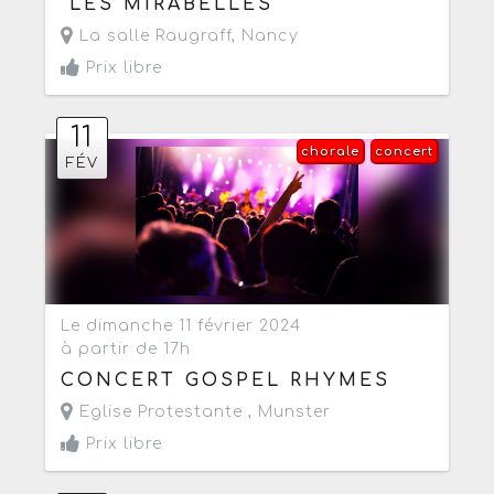
"LES MIRABELLES"
La salle Raugraff
,
Nancy
Prix libre
11
chorale
concert
FÉV
Le dimanche 11 février 2024
à partir de 17h
CONCERT GOSPEL RHYMES
Eglise Protestante ,
Munster
Prix libre