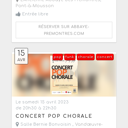
Pont-à-Mousson
Entrée libre
RÉSERVER SUR ABBAYE-
PREMONTRES.COM
15
pop
funk
chorale
concert
AVR
Le samedi 15 avril 2023
de 20h30 à 22h30
CONCERT POP CHORALE
Salle Bernie Bonvoisin ,
Vandœuvre-