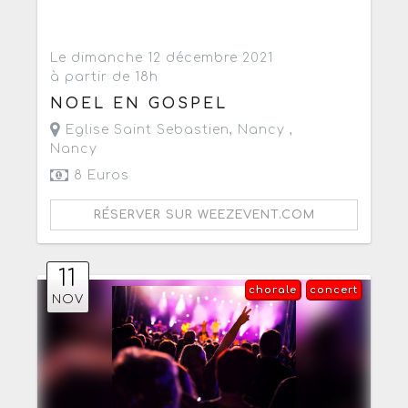
Le dimanche 12 décembre 2021
à partir de 18h
NOEL EN GOSPEL
Eglise Saint Sebastien, Nancy ,
Nancy
8 Euros
RÉSERVER SUR WEEZEVENT.COM
11
chorale
concert
NOV