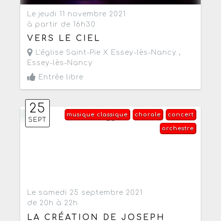
Le jeudi 11 novembre 2021
à partir de 16h30
VERS LE CIEL
L'église Saint-Pie X Essey-lès-Nancy ,
Essey-lès-Nancy
Entrée libre
25
musique classique
chorale
concert
SEPT
orchestre
Le samedi 25 septembre 2021
de 20h à 22h
LA CRÉATION DE JOSEPH