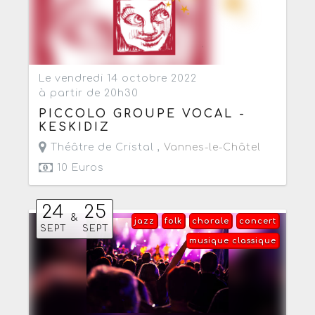
Le vendredi 14 octobre 2022
à partir de 20h30
PICCOLO GROUPE VOCAL -
KESKIDIZ
Théâtre de Cristal ,
Vannes-le-Châtel
10 Euros
24
25
&
jazz
folk
chorale
concert
SEPT
SEPT
musique classique