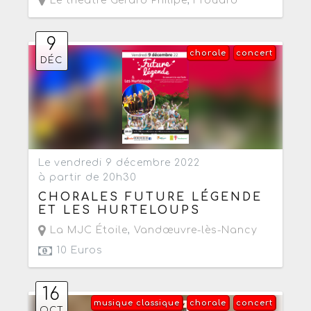
Le théâtre Gérard Philipe
,
Frouard
9
chorale
concert
DÉC
Le vendredi 9 décembre 2022
à partir de 20h30
CHORALES FUTURE LÉGENDE
ET LES HURTELOUPS
La MJC Étoile
,
Vandœuvre-lès-Nancy
10 Euros
16
musique classique
chorale
concert
OCT