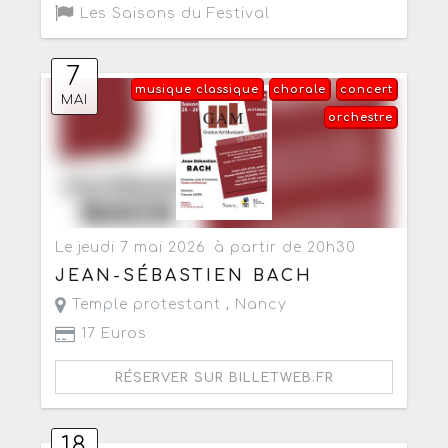
Les Saisons du Festival
7
musique classique
chorale
concert
MAI
orchestre
Le jeudi 7 mai 2026
à partir de 20h30
JEAN-SÉBASTIEN BACH
Temple protestant ,
Nancy
17 Euros
RÉSERVER SUR BILLETWEB.FR
18