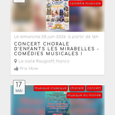
comédie musicale
Le dimanche 28 juin 2026
à partir de 16h
CONCERT CHORALE
D'ENFANTS LES MIRABELLES -
COMÉDIES MUSICALES !
La salle Raugraff
,
Nancy
Prix libre
17
musique classique
chorale
concert
MAI
musique du monde