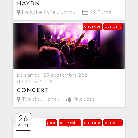
HAYDN
La salle Poirel
,
Nancy
22 Euros
chorale
concert
Le samedi 25 septembre 2021
de 20h à 21h15
CONCERT
Temple ,
Nancy
Prix libre
26
pop
orchestre
chorale
concert
SEPT