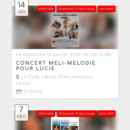
14
chorale
chanson francaise
concert
JAN
Le dimanche 14 janvier 2024
de 15h à 18h
CONCERT MELI-MELODIE
POUR LUCIE
Le CILM, centre intercommunal
,
Laxou
12 Euros
7
chorale
chanson francaise
concert
DÉC