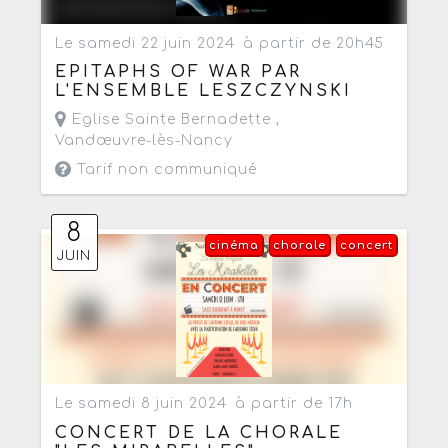
Le samedi 22 juin 2024
à partir de 20h45
EPITAPHS OF WAR PAR
L'ENSEMBLE LESZCZYNSKI
Eglise Sainte Bernadette ,
Vandœuvre-lès-Nancy
Tarif non communiqué
8
cinéma
chorale
concert
JUIN
Le samedi 8 juin 2024
à partir de 17h
CONCERT DE LA CHORALE