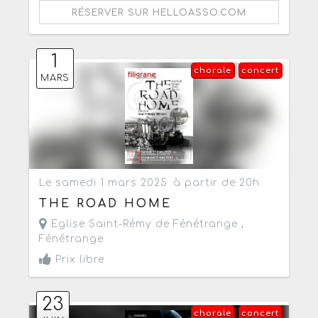
RÉSERVER SUR HELLOASSO.COM
1
chorale
concert
MARS
Le samedi 1 mars 2025
à partir de 20h
THE ROAD HOME
Eglise Saint-Rémy de Fénétrange ,
Fénétrange
Prix libre
23
chorale
concert