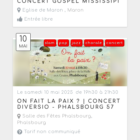
CONCERT GOSPEL MISSISSIPI
Eglise de Maron ,
Maron
Entrée libre
10
slam
pop
jazz
chorale
concert
MAI
Le samedi 10 mai 2025
de 19h30 à 21h30
ON FAIT LA PAIX ? | CONCERT
DIVERSIO - PHALSBOURG 57
Salle des Fêtes Phalsbourg
,
Phalsbourg
Tarif non communiqué