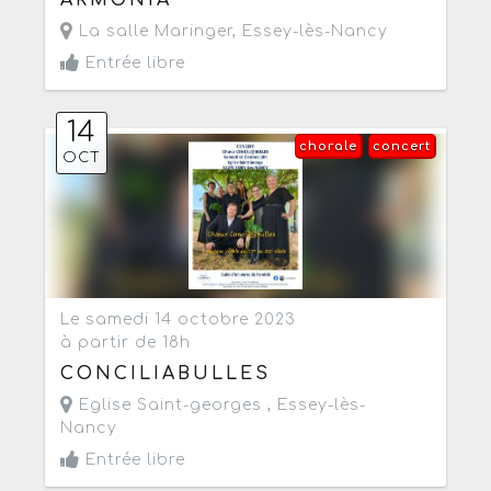
La salle Maringer
,
Essey-lès-Nancy
Entrée libre
14
chorale
concert
OCT
Le samedi 14 octobre 2023
à partir de 18h
CONCILIABULLES
Eglise Saint-georges ,
Essey-lès-
Nancy
Entrée libre