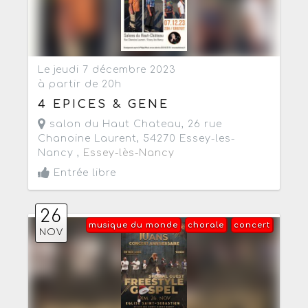
Le jeudi 7 décembre 2023
à partir de 20h
4 EPICES & GENE
salon du Haut Chateau, 26 rue
Chanoine Laurent, 54270 Essey-les-
Nancy ,
Essey-lès-Nancy
Entrée libre
26
musique du monde
chorale
concert
NOV