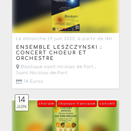
Le dimanche 29 juin 2025
à partir de 16h
ENSEMBLE LESZCZYNSKI :
CONCERT CHOEUR ET
ORCHESTRE
Basilique saint nicolas de Port ,
Saint-Nicolas-de-Port
14 Euros
14
chorale
chanson francaise
concert
JUIN