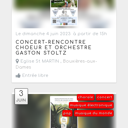
Le dimanche 4 juin 2023
à partir de 15h
CONCERT-RENCONTRE
CHOEUR ET ORCHESTRE
GASTON STOLTZ
Eglise St MARTIN ,
Bouxières-aux-
Dames
Entrée libre
3
chorale
concert
JUIN
musique électronique
pop
musique du monde