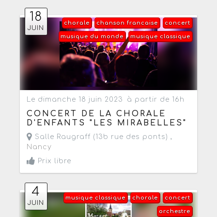
18
chorale
chanson francaise
concert
JUIN
musique du monde
musique classique
Le dimanche 18 juin 2023
à partir de 16h
CONCERT DE LA CHORALE
D'ENFANTS "LES MIRABELLES"
Salle Raugraff (13b rue des ponts) ,
Nancy
Prix libre
4
musique classique
chorale
concert
JUIN
orchestre