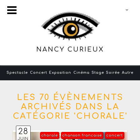
NANCY CURIEUX
Spectacle
Concert
Exposition
Cinéma
Stage
Soirée
Autre
LES 70 ÉVÈNEMENTS
ARCHIVÉS DANS LA
CATÉGORIE 'CHORALE'
28
chorale
chanson francaise
concert
JUIN