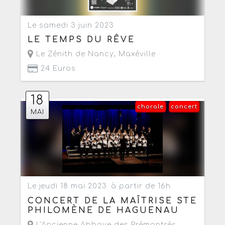
Le samedi 3 juin 2023
LE TEMPS DU RÊVE
Le Zénith de Nancy
,
Maxéville
24 Euros
18
chorale
concert
MAI
Le jeudi 18 mai 2023
à partir de 16h
CONCERT DE LA MAÎTRISE STE
PHILOMÈNE DE HAGUENAU
L'Ancienne Abbaye des Prémontrés
,