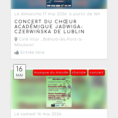
Le dimanche 17 mai 2026
à partir de 16h
CONCERT DU CHŒUR
ACADÉMIQUE JADWIGA-
CZERWIŃSKA DE LUBLIN
Ciné Vilar ,
Blénod-lès-Pont-à-
Mousson
Entrée libre
16
musique du monde
chorale
concert
MAI
Le samedi 16 mai 2026