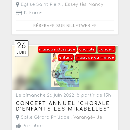
Eglise Saint Pie X ,
Essey-lès-Nancy
12 Euros
RÉSERVER SUR BILLETWEB.FR
26
musique classique
chorale
concert
JUIN
enfant
musique du monde
Le dimanche 26 juin 2022
à partir de 15h
CONCERT ANNUEL "CHORALE
D'ENFANTS LES MIRABELLES"
Salle Gérard Philippe ,
Varangéville
Prix libre