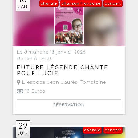
chorale
chanson francaise
concert
JAN
Le dimanche 18 janvier 2026
de 15h à 17h30
FUTURE LÉGENDE CHANTE
POUR LUCIE
L' espace Jean Jaurès
,
Tomblaine
10 Euros
RÉSERVATION
29
chorale
concert
JUIN