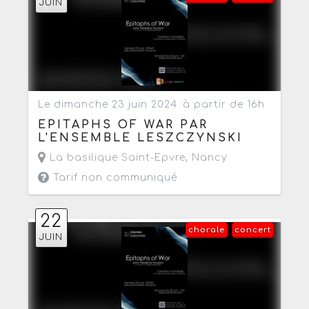
JUIN
Le dimanche 23 juin 2024
à partir de 16h
EPITAPHS OF WAR PAR
L'ENSEMBLE LESZCZYNSKI
La basilique Saint-Epvre
,
Nancy
Tarif non communiqué
22
chorale
concert
JUIN