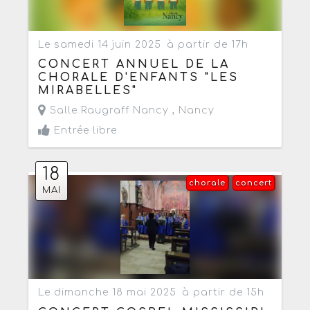
Le samedi 14 juin 2025
à partir de 17h
CONCERT ANNUEL DE LA
CHORALE D'ENFANTS "LES
MIRABELLES"
Salle Raugraff Nancy ,
Nancy
Entrée libre
18
chorale
concert
MAI
Le dimanche 18 mai 2025
à partir de 15h