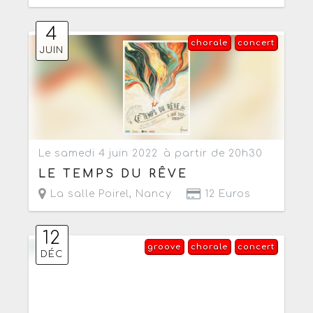
4
chorale
concert
JUIN
Le samedi 4 juin 2022
à partir de 20h30
LE TEMPS DU RÊVE
La salle Poirel
,
Nancy
12 Euros
12
groove
chorale
concert
DÉC