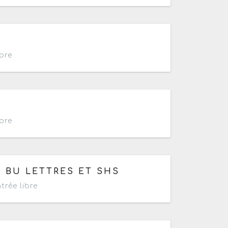
 14h à 18h
bre
14h à 18h
bre
A BU LETTRES ET SHS
trée libre