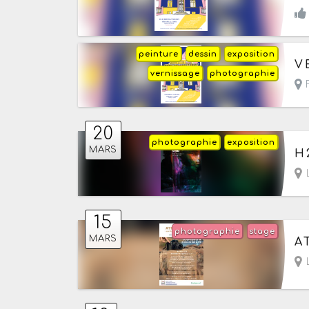
peinture
dessin
exposition
Le
V
vernissage
photographie
F
20
photographie
exposition
Le
MARS
H
15
photographie
stage
Le
MARS
A
L