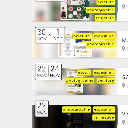
peinture
L
photographie
sculpture
30
1
&
peinture
exposition
Du
NOV
DÉC
M
photographie
S
22
24
dessin
exposition
Du
NOV
NOV
S
photographie
peinture
S
22
photographie
exposition
Le
NOV
V
vernissage