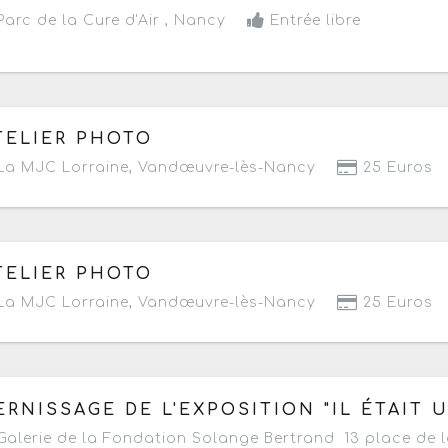
arc de la Cure d'Air ,
Nancy
Entrée libre
 samedi 17 mai 2025
de 14h à 17h
TELIER PHOTO
a MJC Lorraine
,
Vandœuvre-lès-Nancy
25 Euros
 samedi 5 avril 2025
de 14h à 17h
TELIER PHOTO
a MJC Lorraine
,
Vandœuvre-lès-Nancy
25 Euros
 jeudi 27 mars 2025
à partir de 18h30
ERNISSAGE DE L'EXPOSITION "IL ÉTAIT 
alerie de la Fondation Solange Bertrand 13 place de l