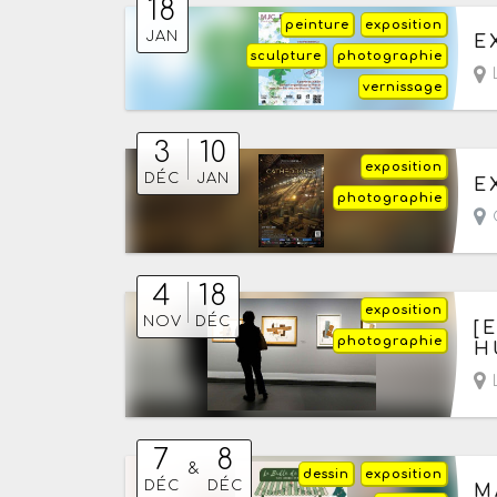
18
peinture
exposition
Le
JAN
E
sculpture
photographie
vernissage
3
10
exposition
Du
DÉC
JAN
E
photographie
C
4
18
exposition
Du
NOV
DÉC
[
photographie
H
L
7
8
&
dessin
exposition
Du
DÉC
DÉC
M