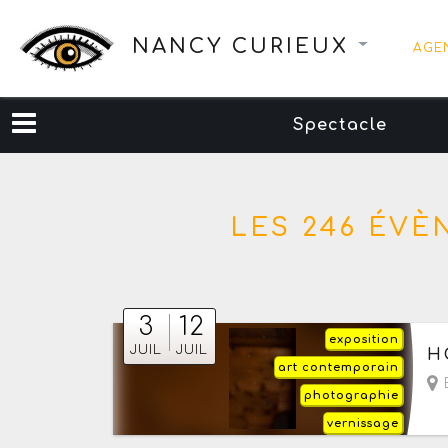
NANCY CURIEUX
AGE
Spectacle
LES 246 ÉVÈ
3
12
exposition
Du
JUIL
JUIL
H
art contemporain
E
photographie
vernissage