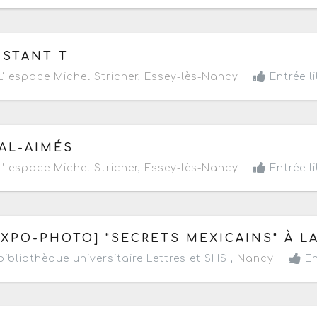
 samedi 16 au dimanche 17 novembre 2024
- Terminé de
NSTANT T
' espace Michel Stricher
,
Essey-lès-Nancy
Entrée li
 samedi 29 juin au dimanche 7 juillet 2024
- Terminé de 
AL-AIMÉS
' espace Michel Stricher
,
Essey-lès-Nancy
Entrée li
 lundi 13 mai au vendredi 28 juin 2024
- Terminé
EXPO-PHOTO] "SECRETS MEXICAINS" À L
ibliothèque universitaire Lettres et SHS ,
Nancy
En