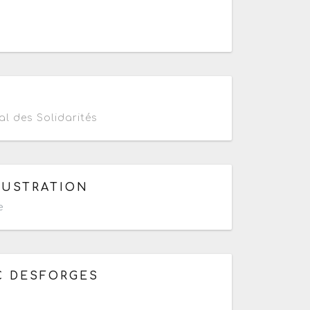
Terminé de 10h à 18h
al des Solidarités
de 10h à 19h
LUSTRATION
e
C DESFORGES