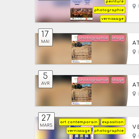
peinture
P
photographie
vernissage
17
photographie
stage
Le
MAI
A
L
5
photographie
stage
Le
AVR
A
L
27
art contemporain
exposition
Le
MARS
V
vernissage
photographie
G