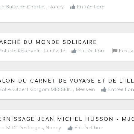
a Bulle de Charlie ,
Nancy
Entrée libre
 samedi 30 novembre au dimanche 1 décembre 2024
- 
ARCHÉ DU MONDE SOLIDAIRE
alle le Réservoir ,
Lunéville
Entrée libre
Festiv
 vendredi 22 au dimanche 24 novembre 2024
- Terminé 
ALON DU CARNET DE VOYAGE ET DE L'IL
alle Gilbert Gargam MESSEIN ,
Messein
Entrée libr
 vendredi 22 novembre 2024
à partir de 18h30
ERNISSAGE JEAN MICHEL HUSSON - MJ
La MJC Desforges
,
Nancy
Entrée libre