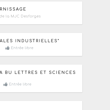
ERNISSAGE
de la MJC Desforges
Terminé de 08h30 à 18h
ALES INDUSTRIELLES"
y
Entrée libre
miné de 08h à 19h
LA BU LETTRES ET SCIENCES
Entrée libre
1h à 19h