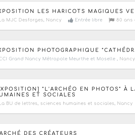
 samedi 18 janvier 2025
de 18h à 00h
XPOSITION LES HARICOTS MAGIQUES V
La MJC Desforges
,
Nancy
Entrée libre
80 ans 
 mardi 3 décembre 2024 au vendredi 10 janvier 2025
- 
XPOSITION PHOTOGRAPHIQUE "CATHÉDR
CI Grand Nancy Métropole Meurthe et Moselle ,
Nanc
 lundi 4 novembre au mercredi 18 décembre 2024
- Ter
EXPOSITION] "L’ARCHÉO EN PHOTOS" À 
UMAINES ET SOCIALES
a BU de lettres, sciences humaines et sociales
,
Nancy
 samedi 7 au dimanche 8 décembre 2024
- Terminé de 1
ARCHÉ DES CRÉATEURS