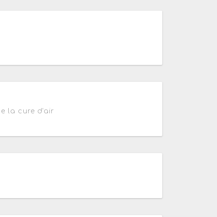
à 19h
18h
 la cure d'air