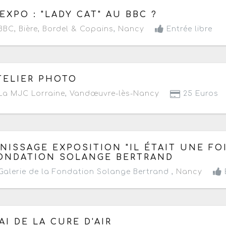
 mardi 30 septembre au vendredi 31 octobre 2025
- Te
 EXPO : "LADY CAT" AU BBC ?
BC, Bière, Bordel & Copains
,
Nancy
Entrée libre
 samedi 21 juin 2025
de 14h à 17h
TELIER PHOTO
a MJC Lorraine
,
Vandœuvre-lès-Nancy
25 Euros
 jeudi 22 mai 2025
de 18h30 à 22h
INISSAGE EXPOSITION "IL ÉTAIT UNE FO
ONDATION SOLANGE BERTRAND
alerie de la Fondation Solange Bertrand ,
Nancy
E
 samedi 17 au dimanche 18 mai 2025
- Terminé de 14h à
AI DE LA CURE D'AIR