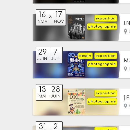
16
17
&
exposition
Du
NOV
NOV
I
photographie
L
29
7
dessin
exposition
Du
JUIN
JUIL
M
photographie
L
13
28
exposition
Du
MAI
JUIN
[
photographie
b
31
2