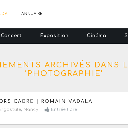
NDA
ANNUAIRE
Concert
Exposition
Cinéma
S
NEMENTS ARCHIVÉS DANS 
'PHOTOGRAPHIE'
 vendredi 3 au dimanche 12 juillet 2026
- Terminé de 14h
ORS CADRE | ROMAIN VADALA
rgastule
,
Nancy
Entrée libre