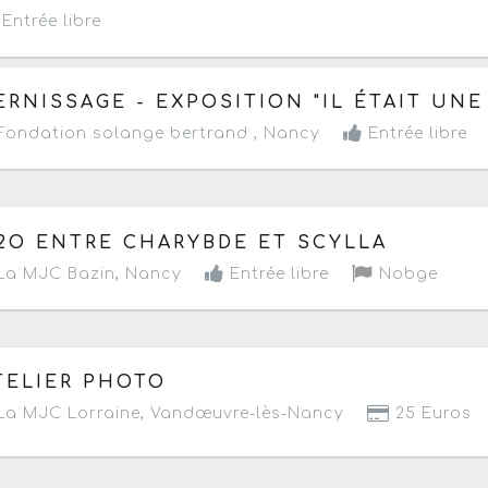
Entrée libre
 jeudi 27 mars 2025
à partir de 18h30
ERNISSAGE - EXPOSITION "IL ÉTAIT UNE
ondation solange bertrand ,
Nancy
Entrée libre
 jeudi 20 mars 2025
à partir de 18h30
2O ENTRE CHARYBDE ET SCYLLA
La MJC Bazin
,
Nancy
Entrée libre
Nobge
 samedi 15 mars 2025
de 14h à 17h
TELIER PHOTO
a MJC Lorraine
,
Vandœuvre-lès-Nancy
25 Euros