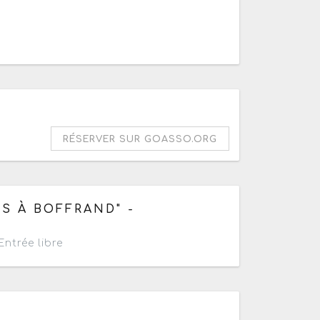
rminé de 17h à 19h55
RÉSERVER SUR GOASSO.ORG
IS À BOFFRAND" -
ntrée libre
 18h