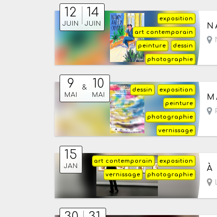
12
14
exposition
Du
JUIN
JUIN
N
art contemporain
peinture
dessin
photographie
9
10
&
dessin
exposition
Du
MAI
MAI
M
peinture
P
photographie
vernissage
15
art contemporain
exposition
Le
JAN
À
vernissage
photographie