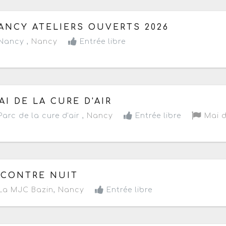
 vendredi 12 au dimanche 14 juin 2026
- Terminé de 19h 
ANCY ATELIERS OUVERTS 2026
Nancy ,
Nancy
Entrée libre
 samedi 9 au dimanche 10 mai 2026
- Terminé de 14h à 
AI DE LA CURE D'AIR
arc de la cure d'air ,
Nancy
Entrée libre
Mai de
 jeudi 15 janvier 2026
de 18h30 à 21h30
 CONTRE NUIT
La MJC Bazin
,
Nancy
Entrée libre