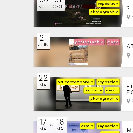
30
31
exposition
Du
SEPT
OCT
?
photographie
B
21
photographie
stage
Le
JUIN
A
L
22
art contemporain
exposition
Le
MAI
F
peinture
dessin
F
photographie
G
17
18
&
dessin
exposition
Du
MAI
MAI
M